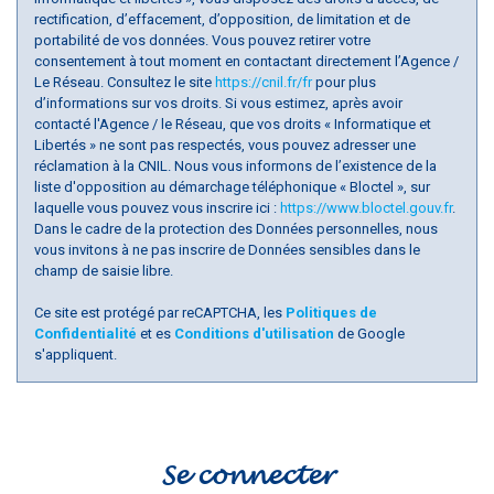
Habitants de 25 à 55 ans
21,41 %
rectification, d’effacement, d’opposition, de limitation et de
Habitants de plus de 55 ans
63,98 %
portabilité de vos données. Vous pouvez retirer votre
consentement à tout moment en contactant directement l’Agence /
Nombre d'enfants par famille
0,43
Le Réseau. Consultez le site
https://cnil.fr/fr
pour plus
d’informations sur vos droits. Si vous estimez, après avoir
Familles sans enfant
74,80 %
contacté l'Agence / le Réseau, que vos droits « Informatique et
Familles avec 1 ou 2 enfants
0,26 %
Libertés » ne sont pas respectés, vous pouvez adresser une
réclamation à la CNIL. Nous vous informons de l’existence de la
Maisons
47 %
liste d'opposition au démarchage téléphonique « Bloctel », sur
laquelle vous pouvez vous inscrire ici :
https://www.bloctel.gouv.fr
.
Appartements
53 %
Dans le cadre de la protection des Données personnelles, nous
Familles avec 3 enfants
2,49 %
vous invitons à ne pas inscrire de Données sensibles dans le
champ de saisie libre.
Ce site est protégé par reCAPTCHA, les
Politiques de
Confidentialité
et es
Conditions d'utilisation
de Google
s'appliquent.
Se connecter