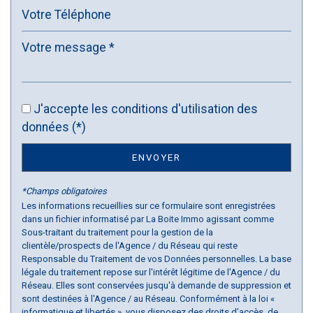
Lycée
Bibliothèque
Gare ferroviaire
Bureau de poste
J'accepte les conditions d'utilisation des
données (*)
Mairie
ENVOYER
statistiques
*Champs obligatoires
Nombre d'habitants
14 271
Les informations recueillies sur ce formulaire sont enregistrées
dans un fichier informatisé par La Boite Immo agissant comme
Propriétaires (vs. locataires)
62,55 %
Sous-traitant du traitement pour la gestion de la
clientèle/prospects de l'Agence / du Réseau qui reste
Taxe habitation
15,05 %
Responsable du Traitement de vos Données personnelles. La base
Taxe foncière
20,72 %
légale du traitement repose sur l'intérêt légitime de l'Agence / du
Réseau. Elles sont conservées jusqu'à demande de suppression et
Habitants de moins de 25 ans
14,61 %
sont destinées à l'Agence / au Réseau. Conformément à la loi «
informatique et libertés », vous disposez des droits d’accès, de