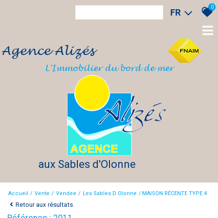
0
FR
Agence Alizés
L'Immobilier du bord de mer
aux Sables d'Olonne
Accueil
Vente
Vendee
Les Sables D Olonne
MAISON RÉCENTE TYPE 4
Retour aux résultats