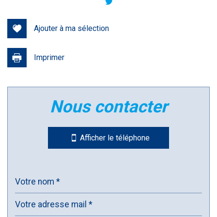
+
−
Ajouter à ma sélection
Imprimer
nous contacter
Leaflet
|
©
Jawg
Maps
|
© OpenStreetMap
Afficher le téléphone
Bar
Collège
École maternelle
École primaire